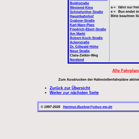
Boldtstraße
a = fährt nur fre
Westend-Kino
e = Bus endet in
Schöpfurther Straße
Bitte beachten Si
Hauptbahnhof
Grabow-Straße
Karl-Marx-Platz
Friedrich-Ebert-Straße
Am Markt
Robert-Koch-Straße
Ackerstraße
Dr. Gillwald-Höhe
Neue Straße
Clara-Zetkin-Weg
Nordend
Alle Fahrpla
Zum Ausdrucken der Haltestellenfahrpläne aktivie
Zurück zur Übersicht
Weiter zur nächsten Seite