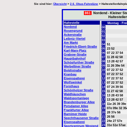
Sie sind hier:
Übersicht
>
2.6. Obus-Fahrpläne
> Haltestellenfahrpl
861
Nordend - Kleiner Ste
Haltestelle
Haltestelle
Montag - Fre
Nordend
00
Rosengrund
01
oooooooooo
Ackerstraße
02
Leibniz-Viertel
03
Am Markt
04
51
Friedrich-Ebert-Straße
05
23 52
Karl-Marx-Platz
06
07 22 37 54
Grabow-Straße
07
11 28 42 58
Hauptbahnhof
08
13 28 42 57
Schöpfurther Straße
09
11 26 39e 54
Werbelliner Straße
10
07 22 37 52
Boldtstraße
11
07 22 37 52
Kranbau
Eisenspalterei
12
07 22 37 52
Wolfswinkel
13
07 22 37 52
Forsthaus
14
07 24 39 56
Schönholzer Straße
15
11 27 42 58
Waldhäuschen
16
13 28 43 58
Waldsportanlage
17
13 28 42 57
Brandenburger Allee
18
11e 26 39 39e
Potsdamer Allee
19
07e 09e 32 35
Frankfurter Allee
20
28 37e 56
Barnimer Heide
21
26 56
Spechthausener Straße
22
24e 27 57e
Eisenspalterei
23
31e 51e 57ae
Sportzentrum Westend