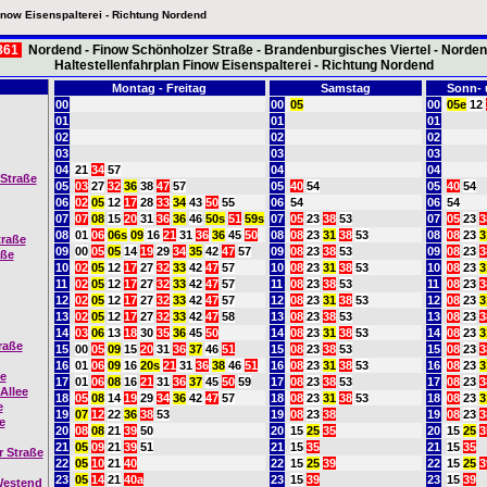
inow Eisenspalterei - Richtung Nordend
861
Nordend - Finow Schönholzer Straße - Brandenburgisches Viertel - Norde
Haltestellenfahrplan Finow Eisenspalterei - Richtung Nordend
Montag - Freitag
Samstag
Sonn- 
00
00
05
00
05e
12
01
oooooooooooooooo
01
ooooooooooooo15
01
ooooo
02
02
02
03
03
03
04
21
34
57
04
04
-Straße
05
03
27
32
36
38
47
57
05
40
54
05
40
54
06
02
05
12
17
28
33
34
43
50
55
06
54
06
54
07
07
08
15
20
31
36
36
46
50s
51
59s
07
05
23
38
53
07
05
23
3
08
01
06
06s
09
16
21
31
36
36
45
50
08
08
23
31
38
53
08
08
23
3
traße
09
00
05
05
14
19
29
34
35
42
47
57
09
08
23
38
53
09
08
23
3
aße
10
02
05
12
17
27
32
33
42
47
57
10
08
23
31
38
53
10
08
23
3
11
02
05
12
17
27
32
33
42
47
57
11
08
23
38
53
11
08
23
3
12
02
05
12
17
27
32
33
42
47
57
12
08
23
31
38
53
12
08
23
3
13
02
05
12
17
27
32
33
42
47
58
13
08
23
38
53
13
08
23
3
14
03
06
13
18
30
35
36
45
50
14
08
23
31
38
53
14
08
23
3
raße
15
00
05
09
15
20
31
36
37
46
51
15
08
23
38
53
15
08
23
3
16
01
06
09
16
20s
21
31
36
38
46
51
16
08
23
31
38
53
16
08
23
3
e
17
01
06
08
16
21
31
36
37
45
50
59
17
08
23
38
53
17
08
23
3
Allee
18
05
08
14
19
29
34
36
42
47
57
18
08
23
31
38
53
18
08
23
3
e
19
07
12
22
36
38
53
19
08
23
38
19
08
23
3
e
20
08
08
21
39
50
20
15
25
35
20
15
25
3
21
05
09
21
39
51
21
15
35
21
15
35
 Straße
22
05
10
21
40
22
15
25
39
22
15
25
3
23
05
14
21
40a
23
15
39
23
15
39
Westend