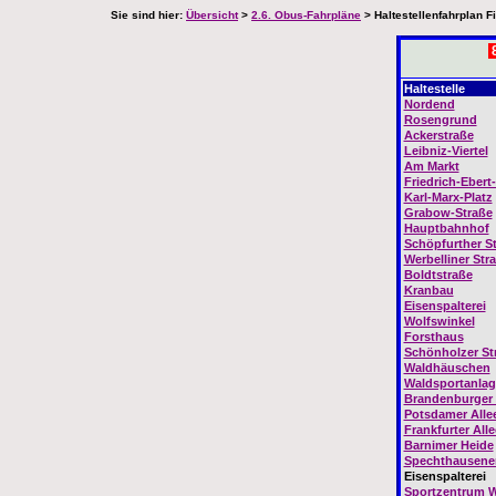
Sie sind hier:
Übersicht
>
2.6. Obus-Fahrpläne
> Haltestellenfahrplan F
Haltestelle
Nordend
Rosengrund
Ackerstraße
Leibniz-Viertel
Am Markt
Friedrich-Ebert
Karl-Marx-Platz
Grabow-Straße
Hauptbahnhof
Schöpfurther S
Werbelliner Str
Boldtstraße
Kranbau
Eisenspalterei
Wolfswinkel
Forsthaus
Schönholzer St
Waldhäuschen
Waldsportanlag
Brandenburger 
Potsdamer Alle
Frankfurter Alle
Barnimer Heide
Spechthausener
Eisenspalterei
Sportzentrum 