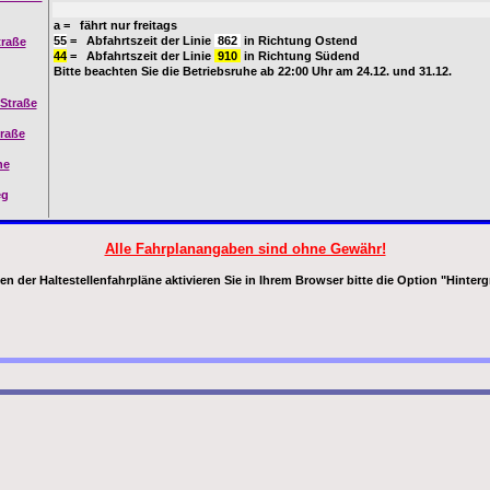
a = fährt nur freitags
55
= Abfahrtszeit der Linie
862
in Richtung Ostend
traße
44
= Abfahrtszeit der Linie
910
in Richtung Südend
Bitte beachten Sie die Betriebsruhe ab 22:00 Uhr am 24.12. und 31.12.
-Straße
raße
he
eg
Alle Fahrplanangaben sind ohne Gewähr!
 der Haltestellenfahrpläne aktivieren Sie in Ihrem Browser bitte die Option "Hinter