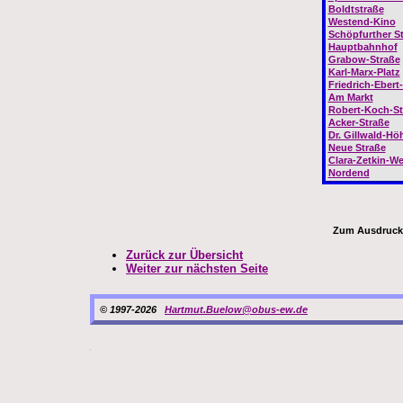
Boldtstraße
Westend-Kino
Schöpfurther S
Hauptbahnhof
Grabow-Straße
Karl-Marx-Platz
Friedrich-Ebert
Am Markt
Robert-Koch-St
Acker-Straße
Dr. Gillwald-Hö
Neue Straße
Clara-Zetkin-W
Nordend
Zum Ausdrucken
Zurück zur Übersicht
Weiter zur nächsten Seite